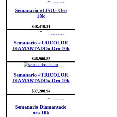
Comparar
Quick view
Semanario «LISO» Oro
Add to wishlist
10k
$
48,410.21
Comparar
Quick view
Semanario «TRICOLOR
Add to wishlist
DIAMANTADO» Oro 10k
$
48,900.85
Comparar
Quick view
Semanario «TRICOLOR
Add to wishlist
DIAMANTADO» Oro 10k
$
37,288.94
Comparar
Quick view
Semanario Diamantado
Add to wishlist
oro 10k