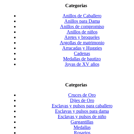
Categorias
Anillos de Caballero
Anillos para Dama
Anillos de compromiso
Anillos de niños
Aretes y broqueles
Argollas de matrimonio
Arracadas y Huggies
Cadenas
Medallas de bautizo
Joyas de XV años
Categorias
Cruces de Oro
Dijes de Oro
Esclavas y pulsos para caballero
Esclavas y pulsos para dama
Esclavas y pulsos de niño
Gargantillas
Medallas
Rosarios