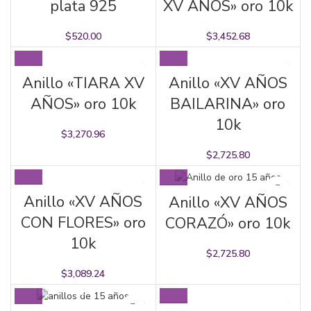
plata 925
XV AÑOS» oro 10k
$
520.00
$
3,452.68
Anillo «TIARA XV
Anillo «XV AÑOS
AÑOS» oro 10k
BAILARINA» oro
10k
$
3,270.96
$
2,725.80
Anillo «XV AÑOS
Anillo «XV AÑOS
CON FLORES» oro
CORAZÓ» oro 10k
10k
$
2,725.80
$
3,089.24