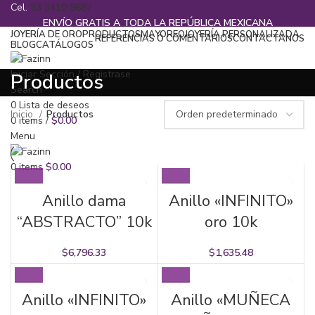
Cel.
33 3410 9687
ENVÍO GRATIS A TODA LA REPÚBLICA MEXICANA
JOYERÍA DE ORO
PRODUCTOS
MAYOREO
JOYERÍA PERSONALIZADA
REFERENCIAS O COMENTARIOS
CONTACTANOS
BLOG
CATÁLOGOS
¡Llamanos!
33 3410 9687
Iniciar Sección / Registrase
Productos
Search
0
Lista de deseos
Inicio
Productos
0
items
/
$
0.00
Menu
0
items
$
0.00
Anillo dama
Anillo «INFINITO»
“ABSTRACTO” 10k
oro 10k
$
6,796.33
$
1,635.48
Anillo «INFINITO»
Anillo «MUÑECA