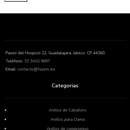
Precio
Precio
mínimo
máximo
Paseo del Hospicio 22, Guadalajara, Jalisco. CP 44360
Teléfono:
33 3410 9687
Email:
contacto@fazinn.mx
Categorias
Anillos de Caballero
Anillos para Dama
Anillos de compromiso