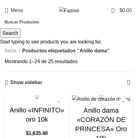
¡Llamanos!
33 3410 9687
0
Menu
$
0.00
Anillo dama
Search
Start typing to see products you are looking for.
Inicio
Productos etiquetados “Anillo dama”
Mostrando 1–24 de 25 resultados
Show sidebar
Anillo «INFINITO»
Anillo dama
oro 10k
«CORAZÓN DE
PRINCESA» Oro
$
1,635.48