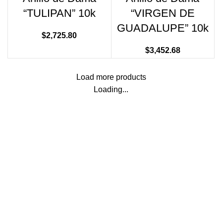
“TULIPAN” 10k
“VIRGEN DE
GUADALUPE” 10k
$
2,725.80
$
3,452.68
Load more products
Loading...
Paseo del Hospicio 22, Guadalajara, Jalisco. CP 44360
Teléfono:
33 3410 9687
Email:
contacto@fazinn.mx
Categorias