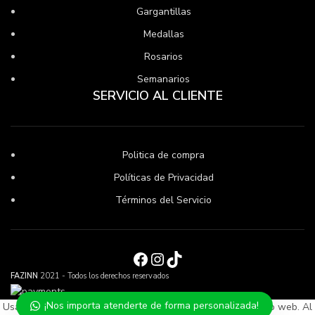
Gargantillas
Medallas
Rosarios
Semanarios
SERVICIO AL CLIENTE
Politica de compra
Políticas de Privacidad
Términos del Servicio
Facebook
Instagram
TikTok
FAZINN
2021 - Todos los derechos reservados
¡Nos importa atenderte de forma personalizada!
Usamos cookies para mejorar su experiencia en nuestro sitio web. Al