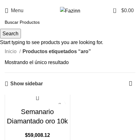
¡Llamanos!
33 3410 9687
0
Menu
$
0.00
aro
Search
Start typing to see products you are looking for.
Inicio
Productos etiquetados “aro”
Mostrando el único resultado
Show sidebar
Semanario
Diamantado oro 10k
$
59,008.12