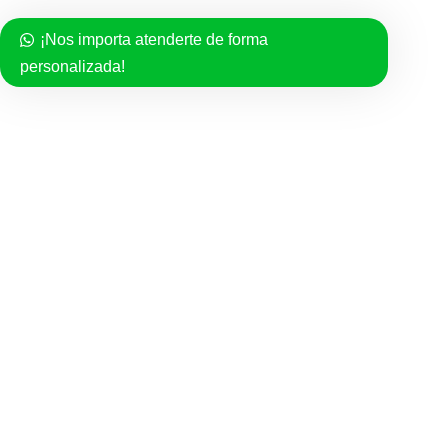
Esclavas y pulsos para caballero
¡Nos importa atenderte de forma
Esclavas y pulsos para dama
personalizada!
Esclavas y pulsos de niño
Gargantillas
Medallas
Rosarios
Semanarios
SERVICIO AL CLIENTE
Politica de compra
Políticas de Privacidad
Términos del Servicio