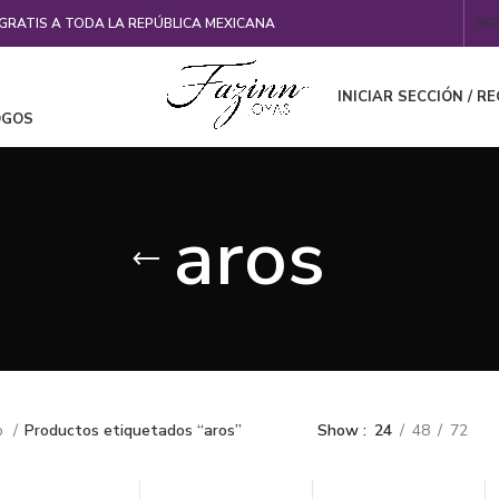
 GRATIS A TODA LA REPÚBLICA MEXICANA
RE
INICIAR SECCIÓN / R
OGOS
aros
io
Productos etiquetados “aros”
Show
24
48
72