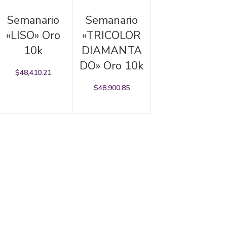
AÑADIR AL CARRITO
AÑADIR AL CARRITO
Semanario
Semanario
«LISO» Oro
«TRICOLOR
10k
DIAMANTA
DO» Oro 10k
$
48,410.21
$
48,900.85