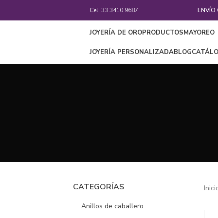
Cel.
33 3410 9687
ENVÍO
JOYERÍA DE ORO
PRODUCTOS
MAYOREO
JOYERÍA PERSONALIZADA
BLOG
CATÁL
CATEGORÍAS
Inic
Anillos de caballero