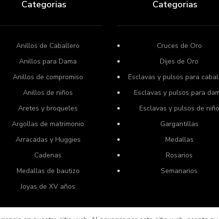
Categorias
Categorias
Anillos de Caballero
Cruces de Oro
Anillos para Dama
Dijes de Oro
Anillos de compromiso
Esclavas y pulsos para cabal
Anillos de niños
Esclavas y pulsos para da
Aretes y broqueles
Esclavas y pulsos de niñ
Argollas de matrimonio
Gargantillas
Arracadas y Huggies
Medallas
Cadenas
Rosarios
Medallas de bautizo
Semanarios
Joyas de XV años