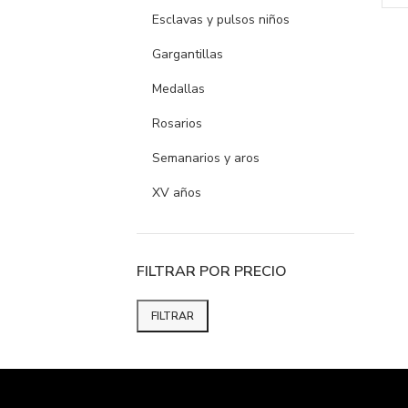
Esclavas y pulsos niños
Gargantillas
Medallas
Rosarios
Semanarios y aros
XV años
FILTRAR POR PRECIO
FILTRAR
Precio
Precio
mínimo
máximo