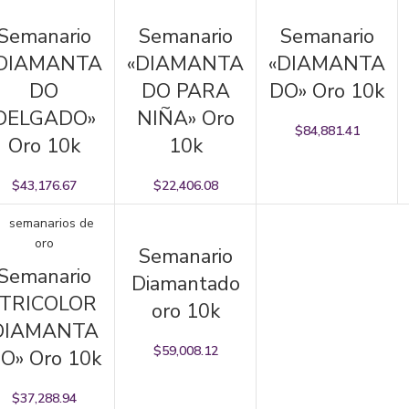
ADIR AL CARRITO
AÑADIR AL CARRITO
AÑADIR AL CARRITO
Semanario
Semanario
Semanario
DIAMANTA
«DIAMANTA
«DIAMANTA
DO
DO PARA
DO» Oro 10k
DELGADO»
NIÑA» Oro
$
84,881.41
Oro 10k
10k
$
43,176.67
$
22,406.08
AÑADIR AL CARRITO
Semanario
ADIR AL CARRITO
Semanario
Diamantado
«TRICOLOR
oro 10k
DIAMANTA
$
59,008.12
O» Oro 10k
$
37,288.94