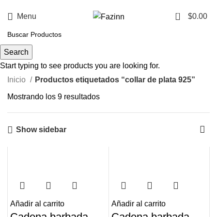
¡Llamanos!
33 3410 9687
0
Menu
$
0.00
collar de plata 925
Search
Start typing to see products you are looking for.
Inicio
Productos etiquetados “collar de plata 925”
Mostrando los 9 resultados
Show sidebar
Añadir al carrito
Añadir al carrito
Cadena barbada
Cadena barbada