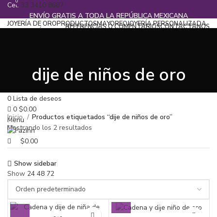
0
Cel.
33 3410 9687
ENVÍO GRATIS A TODA LA REPÚBLICA MEXICANA
JOYERÍA DE ORO
PRODUCTOS
MAYOREO
JOYERÍA PERSONALIZADA
REFERENCIAS O COMENTARIOS
CONTACTANOS
BLOG
CATÁLOGOS
¡Llamanos!
33 3410 9687
Iniciar Sección / Registrase
dije de niños de oro
Search
0
Lista de deseos
0
$
0.00
Inicio
Productos etiquetados “dije de niños de oro”
Menu
Mostrando los 2 resultados
$
0.00
Show sidebar
Show
24
48
72