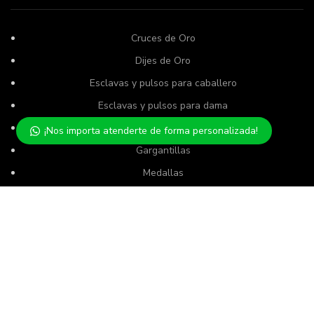
Cruces de Oro
Dijes de Oro
Esclavas y pulsos para caballero
Esclavas y pulsos para dama
Esclavas y pulsos de niño
¡Nos importa atenderte de forma personalizada!
Gargantillas
Medallas
Rosarios
Usamos cookies para mejorar su experiencia en nuestro sitio
Semanarios
web. Al navegar por este sitio web, acepta nuestro uso de
cookies.
SERVICIO AL CLIENTE
ACCEPT