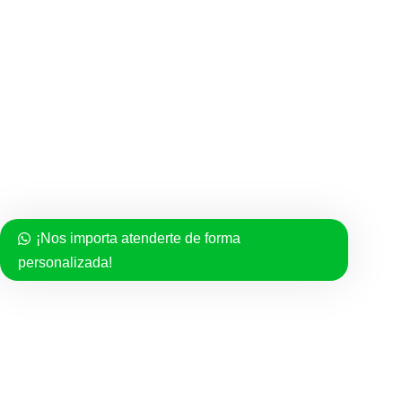
Joyas de XV años
Categorias
Cruces de Oro
Dijes de Oro
Esclavas y pulsos para caballero
Esclavas y pulsos para dama
¡Nos importa atenderte de forma
Esclavas y pulsos de niño
personalizada!
Gargantillas
Medallas
Rosarios
Semanarios