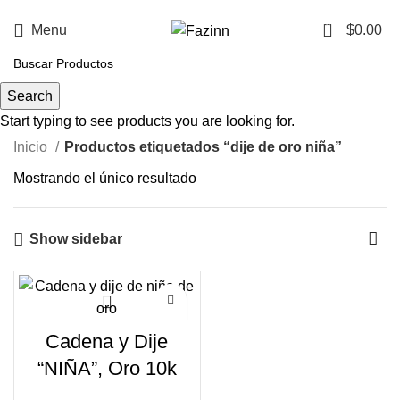
¡Llamanos!
33 3410 9687
0
Menu
$
0.00
dije de oro niña
Search
Start typing to see products you are looking for.
Inicio
Productos etiquetados “dije de oro niña”
Mostrando el único resultado
Show sidebar
Cadena y Dije
“NIÑA”, Oro 10k