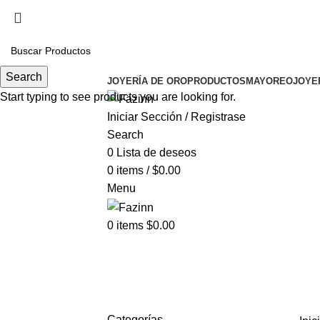
Cel.
33 3410 9687
¡Llamanos!
33 3410 9687
Search
JOYERÍA DE ORO
PRODUCTOS
MAYOREO
JOYE
Start typing to see products you are looking for.
Iniciar Sección / Registrase
Search
0
Lista de deseos
0
items
/
$
0.00
Menu
0
items
$
0.00
eclava
Categorías