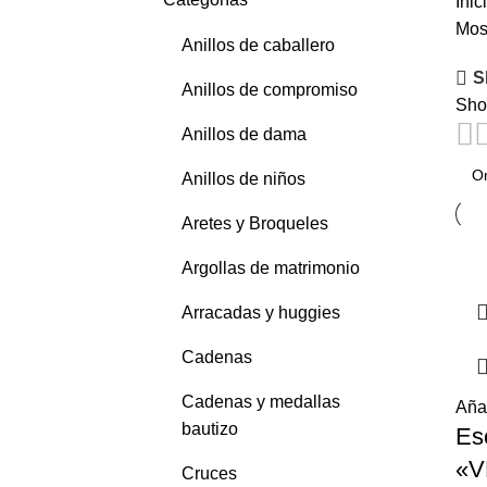
Inic
Most
Anillos de caballero
S
Anillos de compromiso
Sh
Anillos de dama
Anillos de niños
Aretes y Broqueles
Argollas de matrimonio
Arracadas y huggies
Cadenas
Cadenas y medallas
Añad
bautizo
Es
«V
Cruces