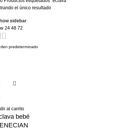
io
Productos etiquetados “eclava”
rando el único resultado
how sidebar
ow
24
48
72
ir al carrito
clava bebé
ENECIAN