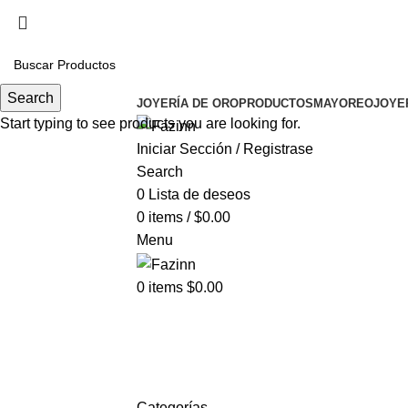
Cel.
33 3410 9687
¡Llamanos!
33 3410 9687
Search
JOYERÍA DE ORO
PRODUCTOS
MAYOREO
JOYE
Start typing to see products you are looking for.
Iniciar Sección / Registrase
Search
0
Lista de deseos
0
items
/
$
0.00
Menu
0
items
$
0.00
gargantilla con cruz
Categorías