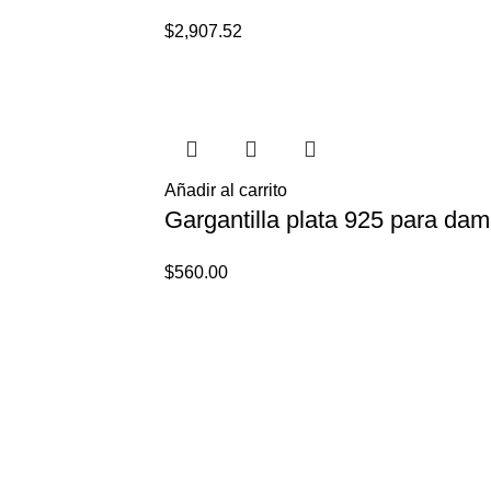
$
2,907.52
Añadir al carrito
Gargantilla plata 925 para da
$
560.00
Paseo del Hospicio 22, Guadalajara, Jal
Teléfono:
33 3410 9687