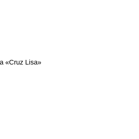
ma «Cruz Lisa»
isco. CP 44360