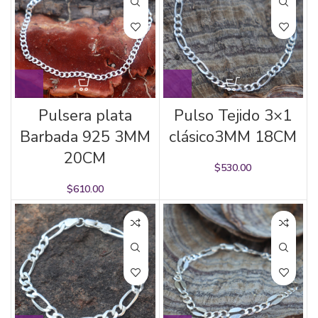
Pulsera plata
Pulso Tejido 3×1
Barbada 925 3MM
clásico3MM 18CM
20CM
$
530.00
$
610.00