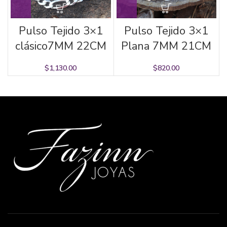
Pulso Tejido 3×1
Pulso Tejido 3×1
clásico7MM 22CM
Plana 7MM 21CM
$
1,130.00
$
820.00