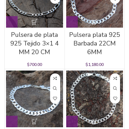
Pulsera de plata
Pulsera plata 925
925 Tejido 3×1 4
Barbada 22CM
MM 20 CM
6MM
$
700.00
$
1,180.00