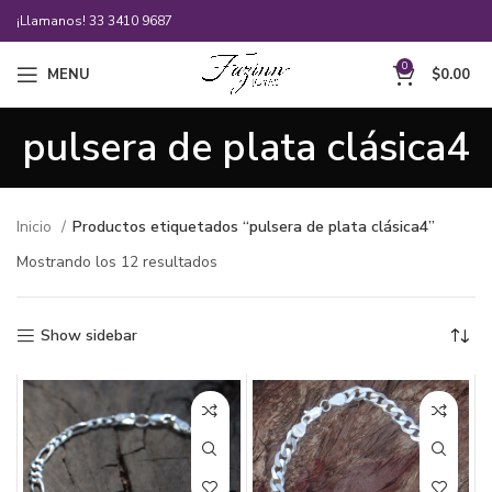
¡Llamanos!
33 3410 9687
0
MENU
$
0.00
pulsera de plata clásica4
Inicio
Productos etiquetados “pulsera de plata clásica4”
Mostrando los 12 resultados
Show sidebar