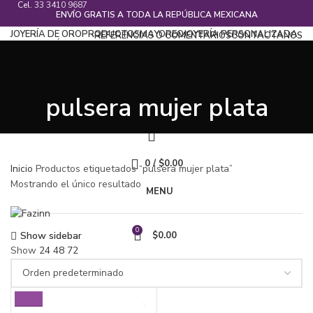
Cel.
33 3410 9687
ENVÍO GRATIS A TODA LA REPÚBLICA MEXICANA
JOYERÍA DE ORO
PRODUCTOS
MAYOREO
JOYERÍA PERSONALIZADA
REFERENCIAS O COMENTARIOS
CONTACTANOS
BLOG
CATÁLOGOS
¡Llamanos!
33 3410 9687
INICIAR SECCIÓN / REGISTRASE
pulsera mujer plata
0
/
$
0.00
Inicio
Productos etiquetados “pulsera mujer plata”
Mostrando el único resultado
MENU
0
Show sidebar
$
0.00
Show
24
48
72