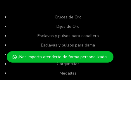
Cruces de Oro
Dijes de Oro
Esclavas y pulsos para caballero
Esclavas y pulsos para dama
Esclavas y pulsos de niño
¡Nos importa atenderte de forma personalizada!
Gargantillas
Medallas
Rosarios
Usamos cookies para mejorar su experiencia en nuestro sitio
Semanarios
web. Al navegar por este sitio web, acepta nuestro uso de
cookies.
SERVICIO AL CLIENTE
ACCEPT