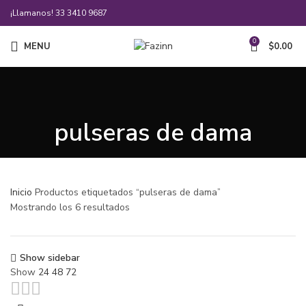
¡Llamanos!
33 3410 9687
0
MENU
$
0.00
pulseras de dama
Inicio
Productos etiquetados “pulseras de dama”
Mostrando los 6 resultados
Show sidebar
Show
24
48
72