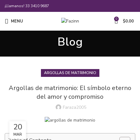
¡Llamanos!
33 3410 9687
0
MENU
$
0.00
Blog
ARGOLLAS DE MATRIMONIO
Argollas de matrimonio: El símbolo eterno
del amor y compromiso
Faraza2005
20
MAR