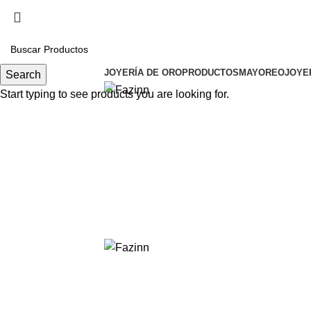
Cel.
33 3410 9687
¡Llamanos!
33 3410 9687
JOYERÍA DE ORO
PRODUCTOS
MAYOREO
JOYE
Search
Start typing to see products you are looking for.
esclava Rolex