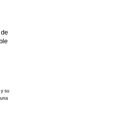
 de
ble
 y su
 una