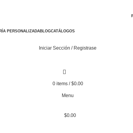
ENVÍO GRATIS A TODA LA REPÚBLICA MEXICANA
RÍA PERSONALIZADA
BLOG
CATÁLOGOS
Iniciar Sección / Registrase
0
items
/
$
0.00
Menu
$
0.00