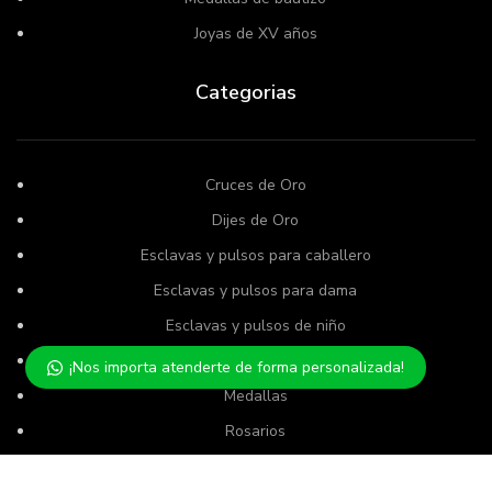
Joyas de XV años
Categorias
Cruces de Oro
Dijes de Oro
Esclavas y pulsos para caballero
Esclavas y pulsos para dama
Esclavas y pulsos de niño
Gargantillas
¡Nos importa atenderte de forma personalizada!
Medallas
Rosarios
Semanarios
Usamos cookies para mejorar su experiencia en nuestro sitio