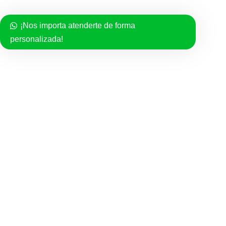
Medallas
¡Nos importa atenderte de forma
Rosarios
personalizada!
Semanarios
SERVICIO AL CLIENTE
Politica de compra
Políticas de Privacidad
Términos del Servicio
Facebook
Instagram
TikTok