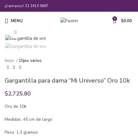
¡Llamanos!
33 3410 9687
0
MENU
$
0.00
Click to enlarge
Inicio
Dijes varios
Gargantilla para dama “Mi Universo” Oro 10k
$
2,725.80
Oro de 10k
Medidas: 45 cm de largo
Peso: 1.3 gramos