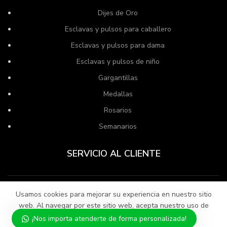
Dijes de Oro
Esclavas y pulsos para caballero
Esclavas y pulsos para dama
Esclavas y pulsos de niño
Gargantillas
Medallas
Rosarios
Semanarios
SERVICIO AL CLIENTE
Usamos cookies para mejorar su experiencia en nuestro sitio
Politica de compra
web. Al navegar por este sitio web, acepta nuestro uso de
Políticas de Privacidad
cookies.
¡Nos importa atenderte de forma personalizada!