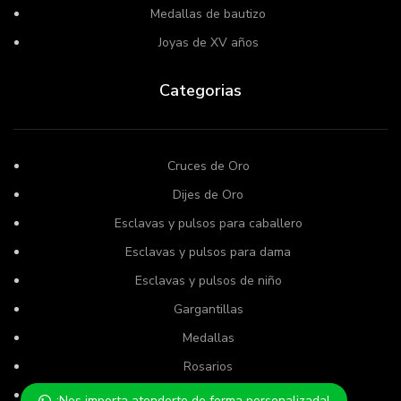
Medallas de bautizo
Joyas de XV años
Categorias
Cruces de Oro
Dijes de Oro
Esclavas y pulsos para caballero
Esclavas y pulsos para dama
Esclavas y pulsos de niño
Gargantillas
Medallas
Rosarios
Semanarios
¡Nos importa atenderte de forma personalizada!