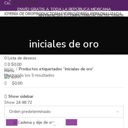
0
Cel.
33 3410 9687
ENVÍO GRATIS A TODA LA REPÚBLICA MEXICANA
JOYERÍA DE ORO
PRODUCTOS
MAYOREO
JOYERÍA PERSONALIZADA
REFERENCIAS O COMENTARIOS
CONTACTANOS
BLOG
CATÁLOGOS
¡Llamanos!
33 3410 9687
Iniciar Sección / Registrase
iniciales de oro
Search
0
Lista de deseos
0
$
0.00
Inicio
Productos etiquetados “iniciales de oro”
Menu
Mostrando los 5 resultados
$
0.00
Show sidebar
Show
24
48
72