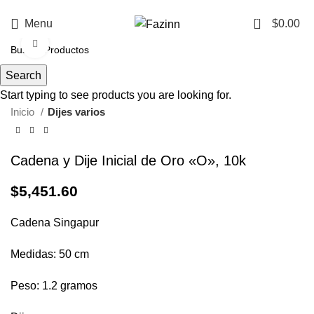
¡Llamanos!
33 3410 9687
0
Menu
$
0.00
Click to enlarge
Search
Start typing to see products you are looking for.
Inicio
Dijes varios
Cadena y Dije Inicial de Oro «O», 10k
$
5,451.60
Cadena Singapur
Medidas: 50 cm
Peso: 1.2 gramos