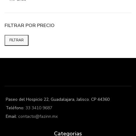
FILTRAR POR PRECIO
FILTRAR
Precio
Precio
mínimo
máximo
Paseo del Hospicio 22, Guadalajara, Jalisco. CP 44360
Teléfono:
33 3410 9687
Email:
contacto@fazinn.mx
Categorias