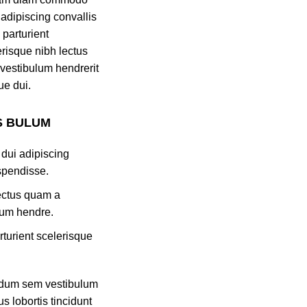
 adipiscing convallis
parturient
erisque nibh lectus
vestibulum hendrerit
ue dui.
S BULUM
dui adipiscing
spendisse.
lectus quam a
lum hendre.
rturient scelerisque
ndum sem vestibulum
us lobortis tincidunt