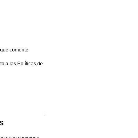
 que comente.
to a las
Políticas de
S
diam diam commodo