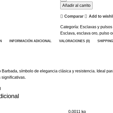
Estilo
Añadir al carrito
Barbada
Comparar
Add to wishl
cantidad
Categoría:
Esclavas y pulsos
Esclava
,
esclava oro
,
pulso o
N
INFORMACIÓN ADICIONAL
VALORACIONES (0)
SHIPPING
o Barbada, símbolo de elegancia clásica y resistencia. Ideal pa
significativas.
l
dicional
0.0011 kg