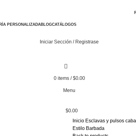
ENVÍO GRATIS A TODA LA REPÚBLICA MEXICANA
RÍA PERSONALIZADA
BLOG
CATÁLOGOS
Iniciar Sección / Registrase
0
items
/
$
0.00
Menu
$
0.00
Inicio
Esclavas y pulsos caba
Estilo Barbada
o enlarge
Back to products