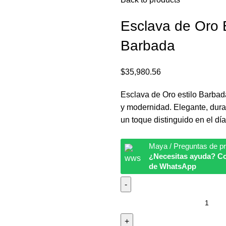
Esclava de Oro E
Barbada
$
35,980.56
Esclava de Oro estilo Barbada
y modernidad. Elegante, dura
un toque distinguido en el día
Maya / Preguntas de p
¿Necesitas ayuda? Co
de WhatsApp
Esclava
de
Oro