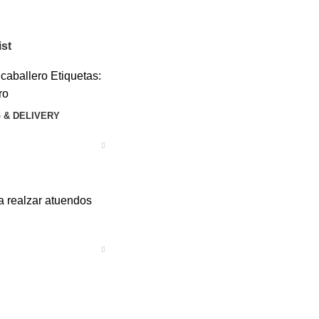
ist
 caballero
Etiquetas:
ro
 & DELIVERY
ra realzar atuendos