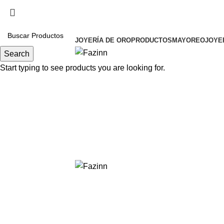
Cel.
33 3410 9687
¡Llamanos!
33 3410 9687
JOYERÍA DE ORO
PRODUCTOS
MAYOREO
JOYE
Search
Start typing to see products you are looking for.
Click t