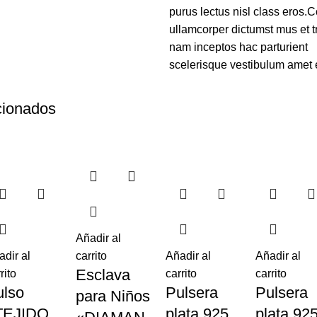
purus lectus nisl class eros
ullamcorper dictumst mus et 
nam inceptos hac parturient
scelerisque vestibulum amet el
cionados
Añadir al
adir al
carrito
Añadir al
Añadir al
Esclava
rito
carrito
carrito
ulso
Pulsera
Pulsera
para Niños
TEJIDO
plata 925
plata 92