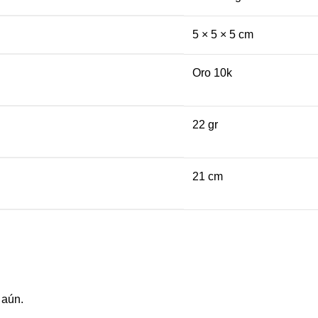
5 × 5 × 5 cm
Oro 10k
22 gr
21 cm
 aún.