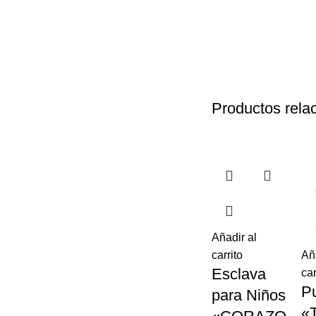
Productos rela
Añadir al
carrito
Añ
Esclava
car
P
para Niños
«