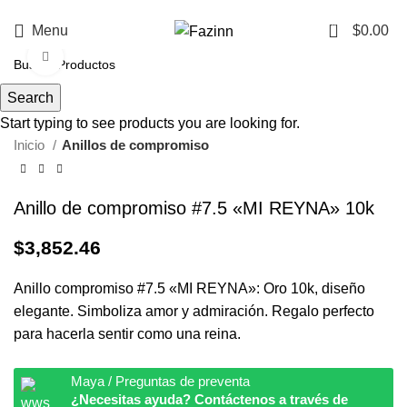
¡Llamanos!
33 3410 9687
0
Menu
$
0.00
Click to enlarge
Search
Start typing to see products you are looking for.
Inicio
Anillos de compromiso
Anillo de compromiso #7.5 «MI REYNA» 10k
$
3,852.46
Anillo compromiso #7.5 «MI REYNA»: Oro 10k, diseño
elegante. Simboliza amor y admiración. Regalo perfecto
para hacerla sentir como una reina.
Maya / Preguntas de preventa
¿Necesitas ayuda? Contáctenos a través de