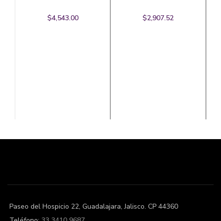
$
4,543.00
$
2,907.52
Paseo del Hospicio 22, Guadalajara, Jalisco. CP 44360
Teléfono:
33 3410 9687