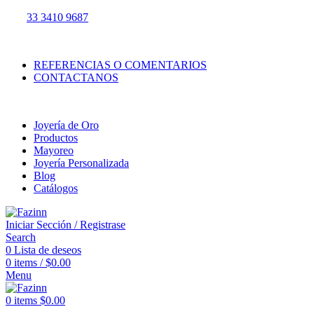
Cel.
33 3410 9687
ENVÍO GRATIS A TODA LA REPÚBLICA MEXICANA
REFERENCIAS O COMENTARIOS
CONTACTANOS
¡Llamanos!
33 3410 9687
Joyería de Oro
Productos
Mayoreo
Joyería Personalizada
Blog
Catálogos
Iniciar Sección / Registrase
Search
0
Lista de deseos
0
items
/
$
0.00
Menu
0
items
$
0.00