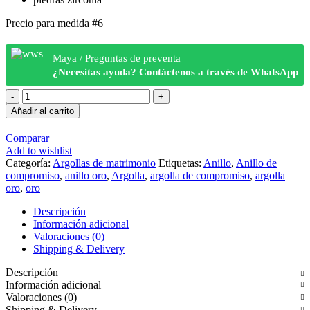
Precio para medida #6
Maya / Preguntas de preventa
¿Necesitas ayuda? Contáctenos a través de WhatsApp
Argolla
de
Añadir al carrito
Matrimonio
"BRILLANTE"
Comparar
Oro
Add to wishlist
10k
Categoría:
Argollas de matrimonio
Etiquetas:
Anillo
,
Anillo de
cantidad
compromiso
,
anillo oro
,
Argolla
,
argolla de compromiso
,
argolla
oro
,
oro
Descripción
Información adicional
Valoraciones (0)
Shipping & Delivery
Descripción
Información adicional
Valoraciones (0)
Shipping & Delivery