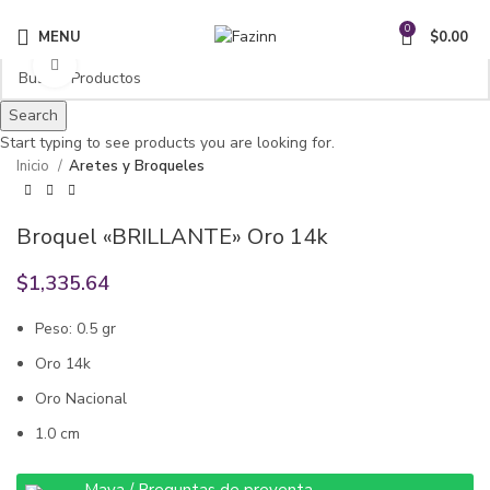
¡Llamanos!
33 3410 9687
0
MENU
$
0.00
Click to enlarge
Search
Start typing to see products you are looking for.
Inicio
Aretes y Broqueles
Broquel «BRILLANTE» Oro 14k
$
1,335.64
Peso: 0.5 gr
Oro 14k
Oro Nacional
1.0 cm