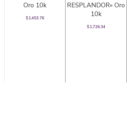
Oro 10k
RESPLANDOR» Oro
10k
$
1,453.76
$
1,726.34