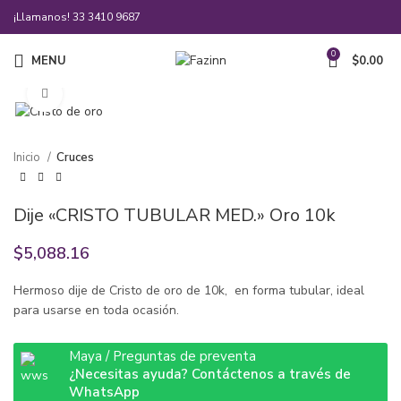
¡Llamanos!
33 3410 9687
0
MENU
$
0.00
Click to enlarge
Inicio
Cruces
Dije «CRISTO TUBULAR MED.» Oro 10k
$
5,088.16
Hermoso dije de Cristo de oro de 10k, en forma tubular, ideal
para usarse en toda ocasión.
Maya / Preguntas de preventa
¿Necesitas ayuda? Contáctenos a través de
WhatsApp