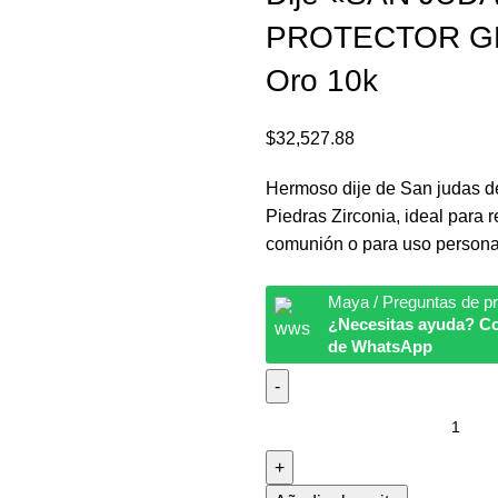
PROTECTOR G
Oro 10k
$
32,527.88
Hermoso dije de San judas d
Piedras Zirconia, ideal para 
comunión o para uso persona
Maya / Preguntas de p
¿Necesitas ayuda? Co
de WhatsApp
Dije
"SAN
JUDAS