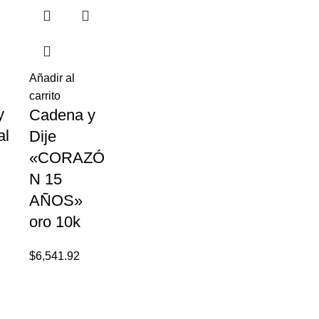
Añadir al
carrito
Añadir al
y
Cadena y
carrito
al
Dije
Cadena y
«CORAZÓ
Dije
N 15
Añadir al
«CORAZÓ
carrito
AÑOS»
N MIS
Cadena y
oro 10k
XV» oro
Dije
10k
“NIÑO”,
$
6,541.92
Oro 10k
$
7,632.24
$
5,451.60