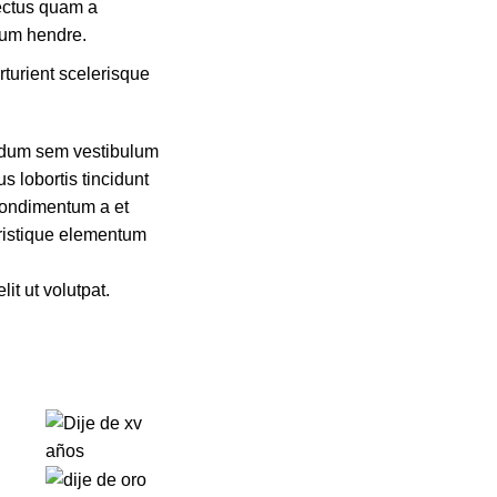
lectus quam a
lum hendre.
rturient scelerisque
ndum sem vestibulum
us lobortis tincidunt
.Condimentum a et
tristique elementum
it ut volutpat.