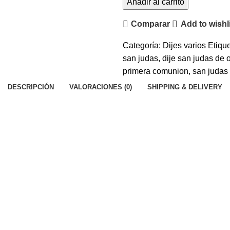
PROTECTOR
Añadir al carrito
GRANDE"
Comparar
Add to wishl
Oro
10k
Categoría:
Dijes varios
Etique
cantidad
san judas
,
dije san judas de 
primera comunion
,
san judas
DESCRIPCIÓN
VALORACIONES (0)
SHIPPING & DELIVERY