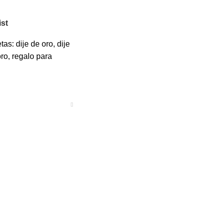
ist
tas:
dije de oro
,
dije
oro
,
regalo para