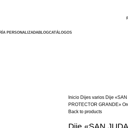
ENVÍO GRATIS A TODA LA REPÚBLICA MEXICANA
RÍA PERSONALIZADA
BLOG
CATÁLOGOS
Inicio
Dijes varios
Dije «SA
PROTECTOR GRANDE» Oro
o enlarge
Back to products
Dije «SAN JUD