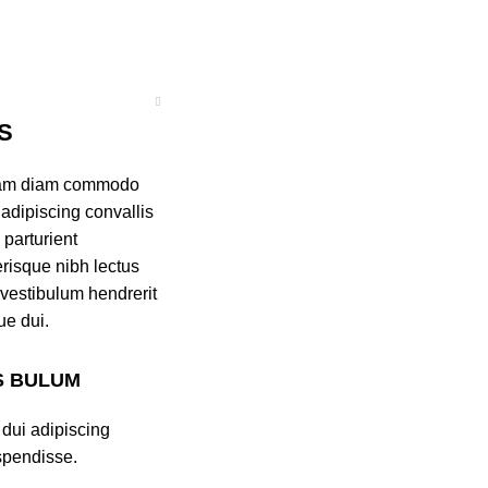
S
diam diam commodo
 adipiscing convallis
parturient
erisque nibh lectus
vestibulum hendrerit
ue dui.
S BULUM
dui adipiscing
spendisse.