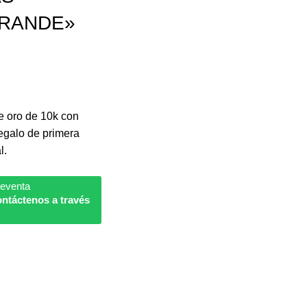
RANDE»
e oro de 10k con
regalo de primera
l.
reventa
ntáctenos a través