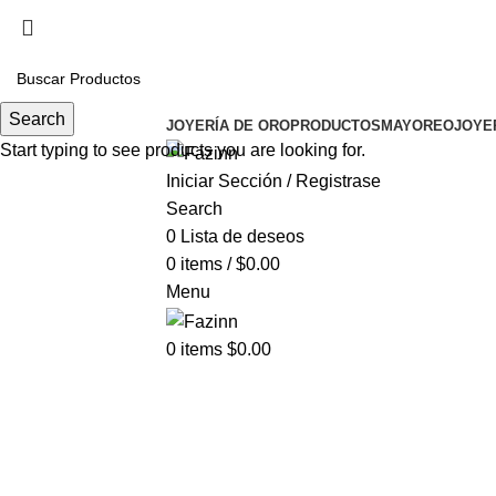
Cel.
33 3410 9687
¡Llamanos!
33 3410 9687
Search
JOYERÍA DE ORO
PRODUCTOS
MAYOREO
JOYE
Start typing to see products you are looking for.
Iniciar Sección / Registrase
Search
0
Lista de deseos
0
items
/
$
0.00
Menu
0
items
$
0.00
Click t