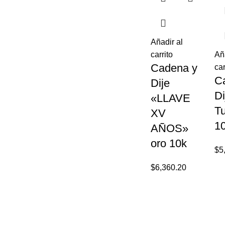
Añadir al
carrito
Añ
Cadena y
car
C
Dije
Di
«LLAVE
Tu
XV
1
AÑOS»
oro 10k
$
5
$
6,360.20