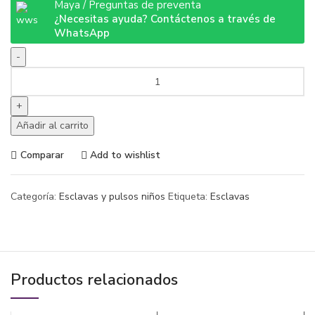
Maya / Preguntas de preventa
¿Necesitas ayuda? Contáctenos a través de
WhatsApp
Esclava
de
niños
“Tipo
Añadir al carrito
Rolex”
12
Comparar
Add to wishlist
cm
cantidad
Categoría:
Esclavas y pulsos niños
Etiqueta:
Esclavas
Productos relacionados