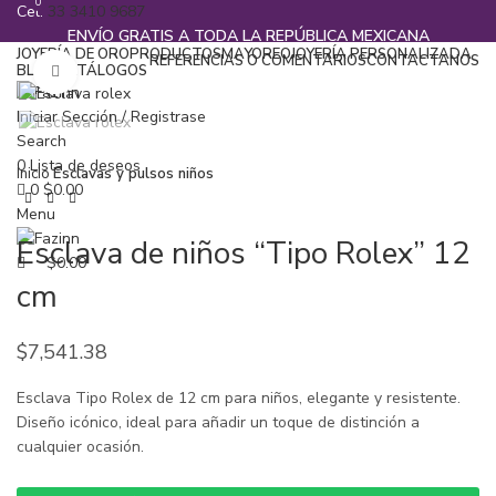
0
Cel.
33 3410 9687
ENVÍO GRATIS A TODA LA REPÚBLICA MEXICANA
JOYERÍA DE ORO
PRODUCTOS
MAYOREO
JOYERÍA PERSONALIZADA
REFERENCIAS O COMENTARIOS
CONTACTANOS
BLOG
CATÁLOGOS
Click to enlarge
¡Llamanos!
33 3410 9687
Iniciar Sección / Registrase
Search
0
Lista de deseos
Inicio
Esclavas y pulsos niños
0
$
0.00
Menu
Esclava de niños “Tipo Rolex” 12
$
0.00
cm
$
7,541.38
Esclava Tipo Rolex de 12 cm para niños, elegante y resistente.
Diseño icónico, ideal para añadir un toque de distinción a
cualquier ocasión.