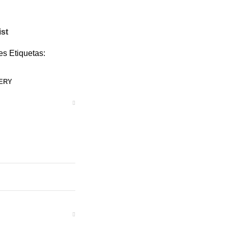
ist
es
Etiquetas:
VERY