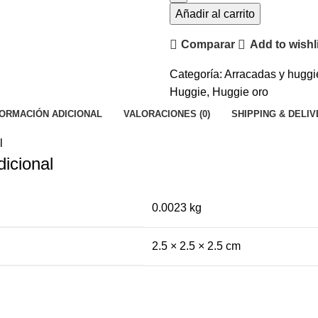
1.0
Añadir al carrito
cm
Comparar
Add to wishl
cantidad
Categoría:
Arracadas y huggi
Huggie
,
Huggie oro
FORMACIÓN ADICIONAL
VALORACIONES (0)
SHIPPING & DELI
l
dicional
0.0023 kg
2.5 × 2.5 × 2.5 cm