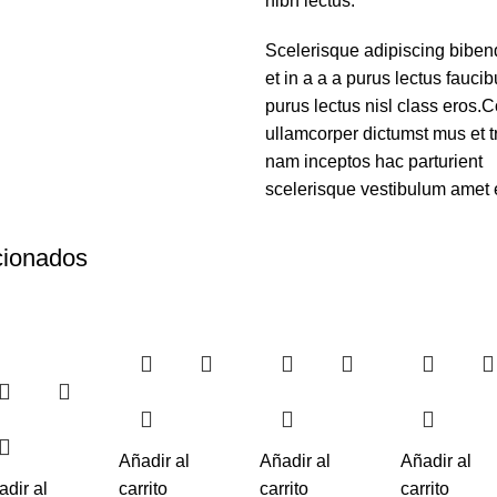
nibh lectus.
Scelerisque adipiscing bibe
et in a a a purus lectus faucib
purus lectus nisl class eros
ullamcorper dictumst mus et 
nam inceptos hac parturient
scelerisque vestibulum amet el
cionados
Añadir al
Añadir al
Añadir al
adir al
carrito
carrito
carrito