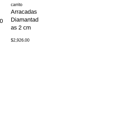
carrito
Arracadas
Añadir al
Añadir al
Diamantad
carrito
carrito
.0
Huggie
Huggie
as 2 cm
Piedra
Fucsia 1.3
$
2,926.00
Rectangul
cm
ar 1.5 cm
$
3,634.40
$
5,269.88
SERVICIO AL CLIENTE
Politica de compra
Políticas de Privacidad