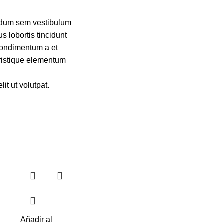
ndum sem vestibulum
us lobortis tincidunt
.Condimentum a et
tristique elementum
it ut volutpat.
Añadir al