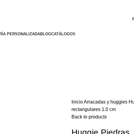
ENVÍO GRATIS A TODA LA REPÚBLICA MEXICANA
RÍA PERSONALIZADA
BLOG
CATÁLOGOS
Inicio
Arracadas y huggies
Hu
rectangulares 1.0 cm
o enlarge
Back to products
Huggie Piedras