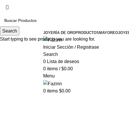
Cel.
33 3410 9687
¡Llamanos!
33 3410 9687
Search
JOYERÍA DE ORO
PRODUCTOS
MAYOREO
JOYE
Start typing to see products you are looking for.
Iniciar Sección / Registrase
Search
0
Lista de deseos
0
items
/
$
0.00
Menu
0
items
$
0.00
Click t