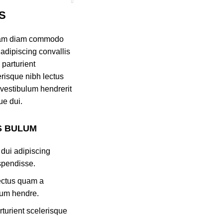
S
diam diam commodo
 adipiscing convallis
parturient
erisque nibh lectus
vestibulum hendrerit
ue dui.
S BULUM
dui adipiscing
spendisse.
lectus quam a
lum hendre.
rturient scelerisque