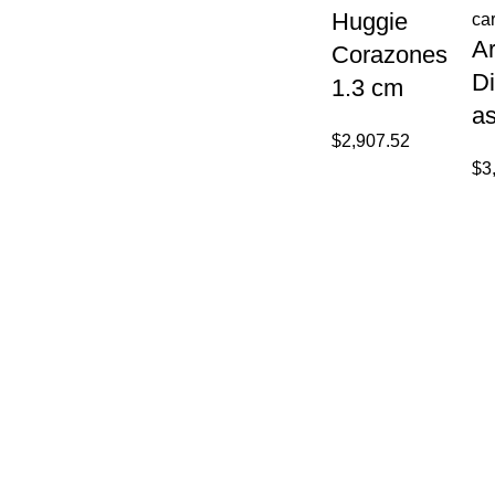
Huggie
car
A
Corazones
D
1.3 cm
a
$
2,907.52
$
3
Paseo del Hospicio 22,
Guadalajara, Jalisco. CP 44360