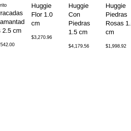
Huggie
Huggie
Huggie
rito
rracadas
Flor 1.0
Con
Piedras
iamantad
cm
Piedras
Rosas 1
s 2.5 cm
1.5 cm
cm
$
3,270.96
,542.00
$
4,179.56
$
1,998.92
Categorias
Categorias
Anillos de Caballero
Cruces de Oro
Anillos para Dama
Dijes de Oro