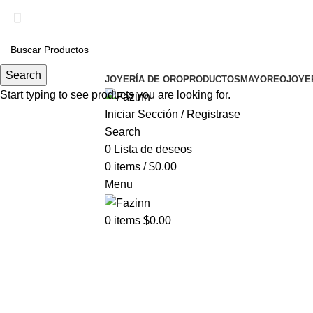
Cel.
33 3410 9687
¡Llamanos!
33 3410 9687
Search
JOYERÍA DE ORO
PRODUCTOS
MAYOREO
JOYE
Start typing to see products you are looking for.
Iniciar Sección / Registrase
Search
0
Lista de deseos
0
items
/
$
0.00
Menu
0
items
$
0.00
Click t