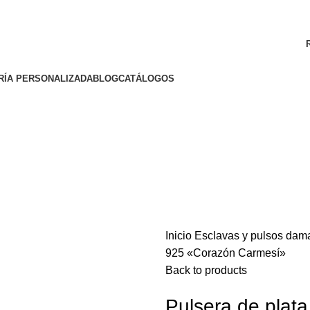
ENVÍO GRATIS A TODA LA REPÚBLICA MEXICANA
RÍA PERSONALIZADA
BLOG
CATÁLOGOS
Inicio
Esclavas y pulsos da
925 «Corazón Carmesí»
o enlarge
Back to products
Pulsera de plat