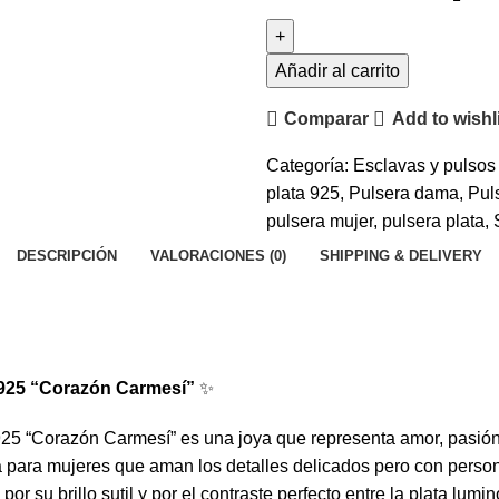
de
plata
925
Añadir al carrito
"Corazón
Comparar
Add to wishl
Carmesí"
cantidad
Categoría:
Esclavas y pulso
plata 925
,
Pulsera dama
,
Pul
pulsera mujer
,
pulsera plata
,
DESCRIPCIÓN
VALORACIONES (0)
SHIPPING & DELIVERY
 925 “Corazón Carmesí”
✨
925 “Corazón Carmesí” es una joya que representa amor, pasió
 para mujeres que aman los detalles delicados pero con person
por su brillo sutil y por el contraste perfecto entre la plata lumi