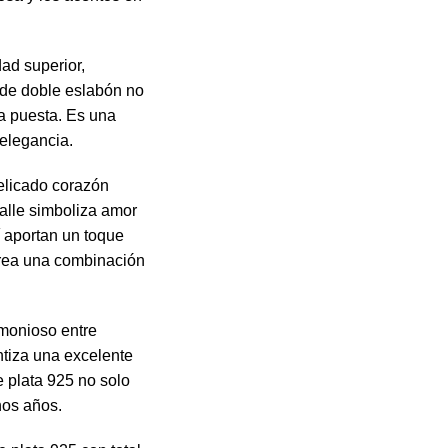
dad superior,
 de doble eslabón no
la puesta. Es una
 elegancia.
elicado corazón
talle simboliza amor
í aportan un toque
o crea una combinación
monioso entre
ntiza una excelente
e plata 925 no solo
hos años.