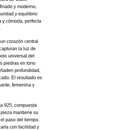
efinado y moderno,
ridad y equilibrio
a y cómoda, perfecta
.
 un corazón central
capturan la luz de
olo universal del
 piedras en tono
añaden profundidad,
icado. El resultado es
gante, femenina y
ata 925, compuesta
a pieza mantiene su
n el paso del tiempo.
arla con facilidad y