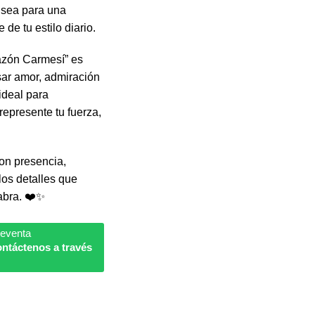
a sea para una
de tu estilo diario.
azón Carmesí” es
sar amor, admiración
ideal para
represente tu fuerza,
on presencia,
os detalles que
abra. ❤️✨
reventa
ntáctenos a través