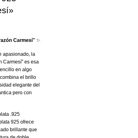
sí»
orazón Carmesí”
✨
e apasionado, la
n Carmesí” es esa
encillo en algo
combina el brillo
nsidad elegante del
ántica pero con
lata .925
plata 925 ofrece
bado brillante que
ctura de doble