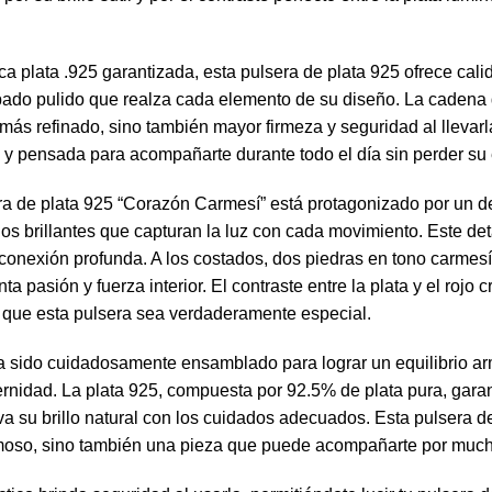
a plata .925 garantizada, esta pulsera de plata 925 ofrece cali
bado pulido que realza cada elemento de su diseño. La cadena
o más refinado, sino también mayor firmeza y seguridad al llevar
 y pensada para acompañarte durante todo el día sin perder su
era de plata 925 “Corazón Carmesí” está protagonizado por un d
os brillantes que capturan la luz con cada movimiento. Este de
 conexión profunda. A los costados, dos piedras en tono carmes
ta pasión y fuerza interior. El contraste entre la plata y el roj
 que esta pulsera sea verdaderamente especial.
sido cuidadosamente ensamblado para lograr un equilibrio ar
nidad. La plata 925, compuesta por 92.5% de plata pura, gara
va su brillo natural con los cuidados adecuados. Esta pulsera d
moso, sino también una pieza que puede acompañarte por muc