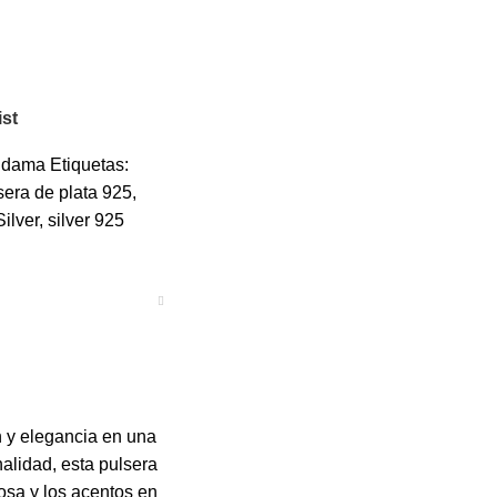
ist
s dama
Etiquetas:
sera de plata 925
,
Silver
,
silver 925
n y elegancia en una
alidad, esta pulsera
nosa y los acentos en