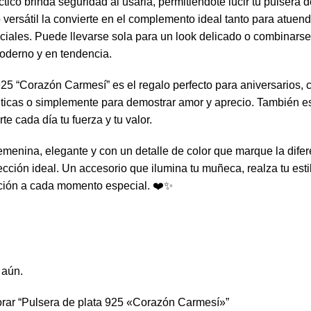
ctico brinda seguridad al usarla, permitiéndote lucir tu pulsera d
 versátil la convierte en el complemento ideal tanto para atue
iales. Puede llevarse sola para un look delicado o combinarse
oderno y en tendencia.
925 “Corazón Carmesí” es el regalo perfecto para aniversarios,
ticas o simplemente para demostrar amor y aprecio. También es
te cada día tu fuerza y tu valor.
emenina, elegante y con un detalle de color que marque la difer
lección ideal. Un accesorio que ilumina tu muñeca, realza tu est
ación a cada momento especial. ❤️✨
 aún.
orar “Pulsera de plata 925 «Corazón Carmesí»”