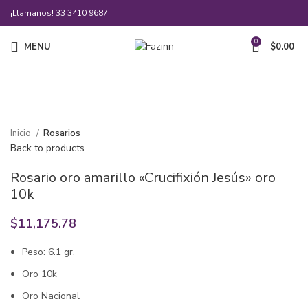
¡Llamanos!
33 3410 9687
0
MENU
$
0.00
Click to enlarge
Inicio
Rosarios
Back to products
Rosario oro amarillo «Crucifixión Jesús» oro
10k
$
11,175.78
Peso: 6.1 gr.
Oro 10k
Oro Nacional