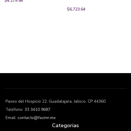
$
4,179.56
$
6,723.64
Paseo del Hospicio 22, Guadalajara, Jalisco. CP 44360
Teléfono:
33 3410 9687
Email:
contacto@fazinn.mx
Categorias