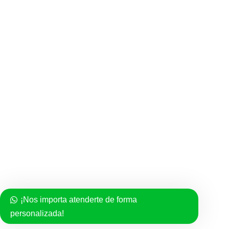
Rosarios
Semanarios
SERVICIO AL CLIENTE
Politica de compra
Políticas de Privacidad
Términos del Servicio
Facebook
Instagram
TikTok
¡Nos importa atenderte de forma
personalizada!
FAZINN
2021 - Todos los derechos reservados