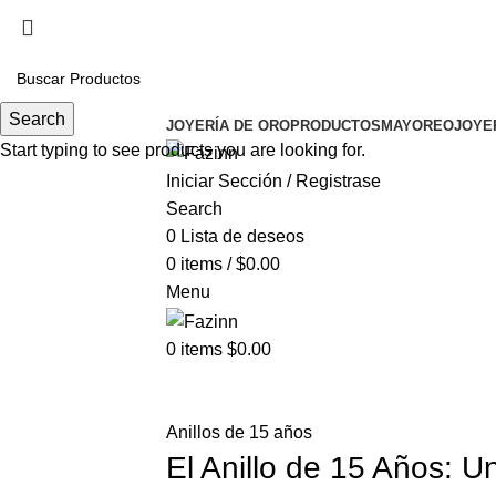
Cel.
33 3410 9687
¡Llamanos!
33 3410 9687
Search
JOYERÍA DE ORO
PRODUCTOS
MAYOREO
JOYE
Start typing to see products you are looking for.
Iniciar Sección / Registrase
Search
0
Lista de deseos
0
items
/
$
0.00
Menu
0
items
$
0.00
Blog
Anillos de 15 años
El Anillo de 15 Años: U