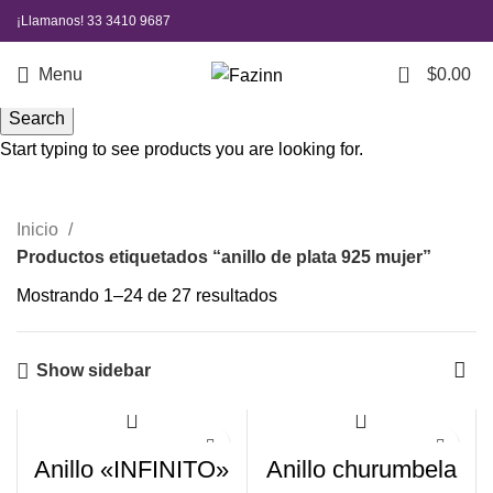
¡Llamanos!
33 3410 9687
0
Menu
$
0.00
Search
anillo de plata 925 mujer
Start typing to see products you are looking for.
Inicio
Productos etiquetados “anillo de plata 925 mujer”
Mostrando 1–24 de 27 resultados
Show sidebar
Anillo «INFINITO»
Anillo churumbela