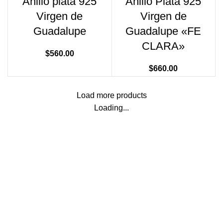
Anillo plata 925
Anillo Plata 925
Virgen de
Virgen de
Guadalupe
Guadalupe «FE
CLARA»
$
560.00
$
660.00
Load more products
Loading...
Paseo del Hospicio 22, Guadalajara, Jalisco. CP 44360
Teléfono:
33 3410 9687
Email:
contacto@fazinn.mx