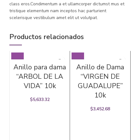
class eros.Condimentum a et ullamcorper dictumst mus et
tristique elementum nam inceptos hac parturient
scelerisque vestibulum amet elit ut volutpat.
Productos relacionados
Anillo para dama
Anillo de Dama
“ARBOL DE LA
“VIRGEN DE
VIDA” 10k
GUADALUPE”
10k
$
5,633.32
$
3,452.68
“