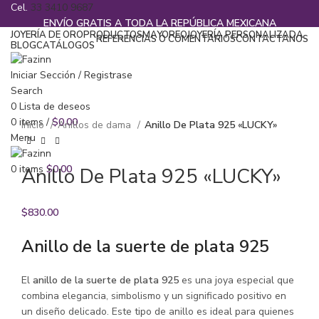
Cel.
33 3410 9687
ENVÍO GRATIS A TODA LA REPÚBLICA MEXICANA
JOYERÍA DE ORO
PRODUCTOS
MAYOREO
JOYERÍA PERSONALIZADA
REFERENCIAS O COMENTARIOS
CONTACTANOS
BLOG
CATÁLOGOS
¡Llamanos!
33 3410 9687
Iniciar Sección / Registrase
Search
Click to enlarge
0
Lista de deseos
0
items
/
$
0.00
Inicio
Anillos de dama
Anillo De Plata 925 «LUCKY»
Menu
0
items
$
0.00
Anillo De Plata 925 «LUCKY»
$
830.00
Anillo de la suerte de plata 925
El
anillo de la suerte de plata 925
es una joya especial que
combina elegancia, simbolismo y un significado positivo en
un diseño delicado. Este tipo de anillo es ideal para quienes