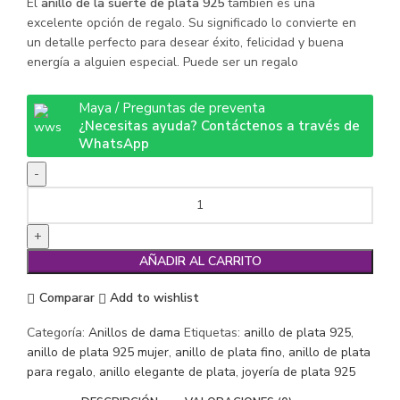
El
anillo de la suerte de plata 925
también es una
excelente opción de regalo. Su significado lo convierte en
un detalle perfecto para desear éxito, felicidad y buena
energía a alguien especial. Puede ser un regalo
Maya / Preguntas de preventa
¿Necesitas ayuda? Contáctenos a través de
WhatsApp
Anillo
De
Plata
925
AÑADIR AL CARRITO
"LUCKY"
cantidad
Comparar
Add to wishlist
Categoría:
Anillos de dama
Etiquetas:
anillo de plata 925
,
anillo de plata 925 mujer
,
anillo de plata fino
,
anillo de plata
para regalo
,
anillo elegante de plata
,
joyería de plata 925