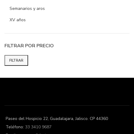
Semanarios y aros
XV años
FILTRAR POR PRECIO
FILTRAR
Precio
Precio
mínimo
máximo
Paseo del Hospicio 22, Guadalajara, Jalisco. CP 44360
Teléfono:
33 3410 9687