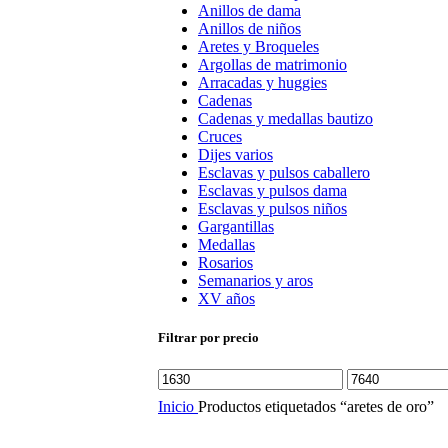
Anillos de dama
Anillos de niños
Aretes y Broqueles
Argollas de matrimonio
Arracadas y huggies
Cadenas
Cadenas y medallas bautizo
Cruces
Dijes varios
Esclavas y pulsos caballero
Esclavas y pulsos dama
Esclavas y pulsos niños
Gargantillas
Medallas
Rosarios
Semanarios y aros
XV años
Filtrar por precio
Precio
Precio
mínimo
máximo
Inicio
Productos etiquetados “aretes de oro”