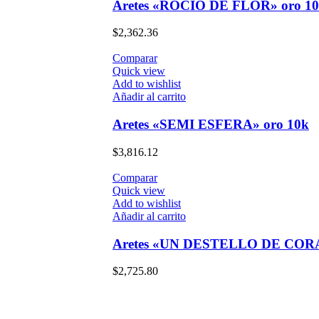
Aretes «ROCIO DE FLOR» oro 1
$
2,362.36
Comparar
Quick view
Add to wishlist
Añadir al carrito
Aretes «SEMI ESFERA» oro 10k
$
3,816.12
Comparar
Quick view
Add to wishlist
Añadir al carrito
Aretes «UN DESTELLO DE COR
$
2,725.80