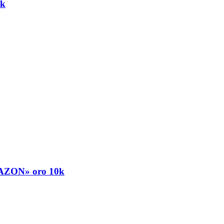
0k
AZON» oro 10k