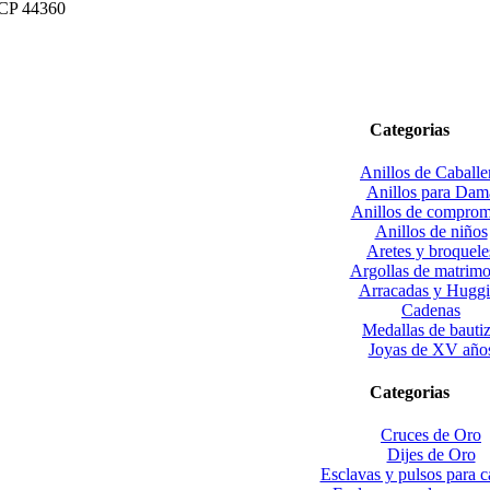
. CP 44360
Categorias
Anillos de Caballe
Anillos para Dam
Anillos de comprom
Anillos de niños
Aretes y broquele
Argollas de matrim
Arracadas y Huggi
Cadenas
Medallas de bauti
Joyas de XV año
Categorias
Cruces de Oro
Dijes de Oro
Esclavas y pulsos para c