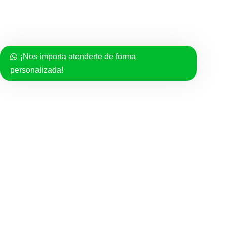
Politica de compra
Políticas de Privacidad
¡Nos importa atenderte de forma
Términos del Servicio
personalizada!
Facebook
Instagram
TikTok
FAZINN
2021 - Todos los derechos reservados
Usamos cookies para mejorar su experiencia en nuestro sitio
web. Al navegar por este sitio web, acepta nuestro uso de
cookies.