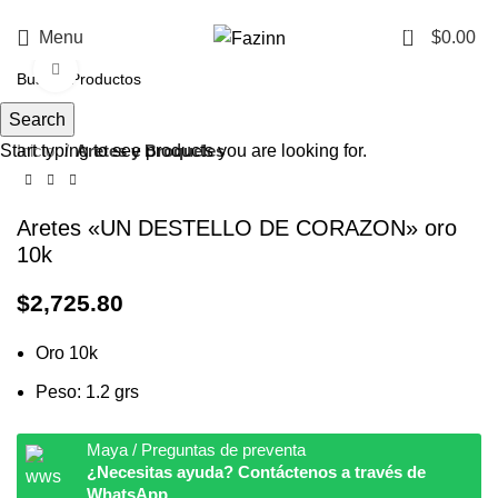
¡Llamanos!
33 3410 9687
0
Menu
$
0.00
Click to enlarge
Search
Start typing to see products you are looking for.
Inicio
Aretes y Broqueles
Aretes «UN DESTELLO DE CORAZON» oro
10k
$
2,725.80
Oro 10k
Peso: 1.2 grs
Maya / Preguntas de preventa
¿Necesitas ayuda? Contáctenos a través de
WhatsApp