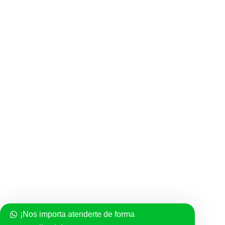
Cruces de Oro
Dijes de Oro
Esclavas y pulsos para caballero
Esclavas y pulsos para dama
Esclavas y pulsos de niño
Gargantillas
Medallas
Rosarios
Semanarios
SERVICIO AL CLIENTE
¡Nos importa atenderte de forma
Politica de compra