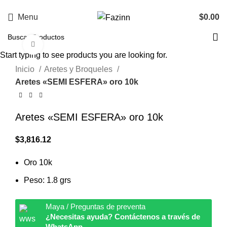
¡Llamanos!
33 3410 9687
Menu
$
0.00
Click to enlarge
Start typing to see products you are looking for.
Inicio
Aretes y Broqueles
Aretes «SEMI ESFERA» oro 10k
Aretes «SEMI ESFERA» oro 10k
$
3,816.12
Oro 10k
Peso: 1.8 grs
Maya / Preguntas de preventa
¿Necesitas ayuda? Contáctenos a través de
WhatsApp