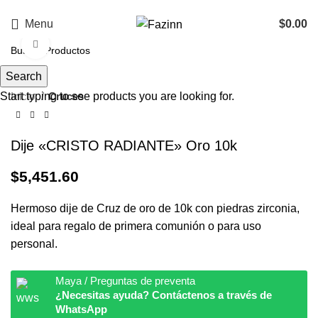
¡Llamanos!
33 3410 9687
Menu
$
0.00
Click to enlarge
Search
Start typing to see products you are looking for.
Inicio
Cruces
Dije «CRISTO RADIANTE» Oro 10k
$
5,451.60
Hermoso dije de Cruz de oro de 10k con piedras zirconia,
ideal para regalo de primera comunión o para uso
personal.
Maya / Preguntas de preventa
¿Necesitas ayuda? Contáctenos a través de
WhatsApp