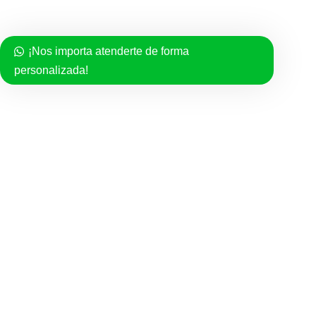
Politica de compra
Políticas de Privacidad
¡Nos importa atenderte de forma
Términos del Servicio
personalizada!
Facebook
Instagram
TikTok
FAZINN
2021 - Todos los derechos reservados
Usamos cookies para mejorar su experiencia en nuestro sitio
web. Al navegar por este sitio web, acepta nuestro uso de
cookies.
Accept