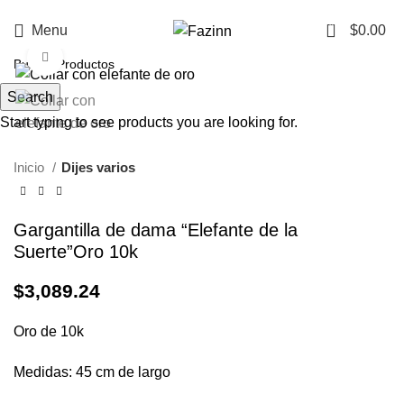
¡Llamanos!
33 3410 9687
0
Menu
$
0.00
Click to enlarge
Search
Start typing to see products you are looking for.
Inicio
Dijes varios
Gargantilla de dama “Elefante de la
Suerte”Oro 10k
$
3,089.24
Oro de 10k
Medidas: 45 cm de largo