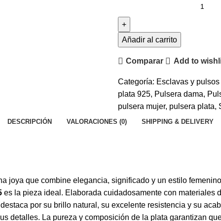
Pulsera
de
plata
925
Añadir al carrito
"Cruz
Comparar
Add to wishl
rosada"
cantidad
Categoría:
Esclavas y pulso
plata 925
,
Pulsera dama
,
Pul
pulsera mujer
,
pulsera plata
,
DESCRIPCIÓN
VALORACIONES (0)
SHIPPING & DELIVERY
a joya que combine elegancia, significado y un estilo femenino
5
es la pieza ideal. Elaborada cuidadosamente con materiales de
destaca por su brillo natural, su excelente resistencia y su ac
us detalles. La pureza y composición de la plata garantizan qu