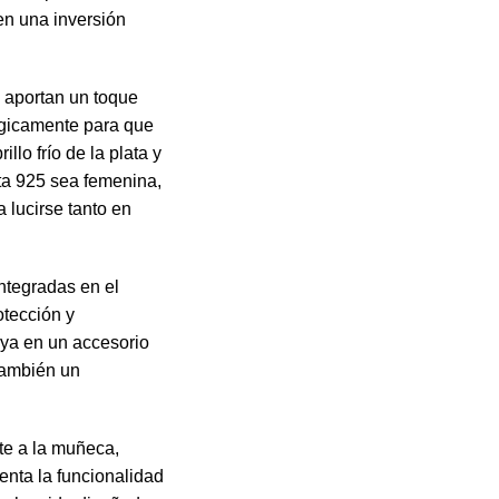
en una inversión
e aportan un toque
égicamente para que
llo frío de la plata y
ata 925 sea femenina,
 lucirse tanto en
ntegradas en el
otección y
joya en un accesorio
 también un
te a la muñeca,
nta la funcionalidad