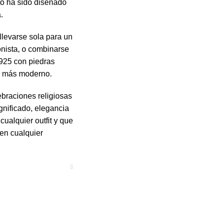
nto ha sido diseñado
.
llevarse sola para un
onista, o combinarse
 925 con piedras
el más moderno.
ebraciones religiosas
gnificado, elegancia
cualquier outfit y que
en cualquier