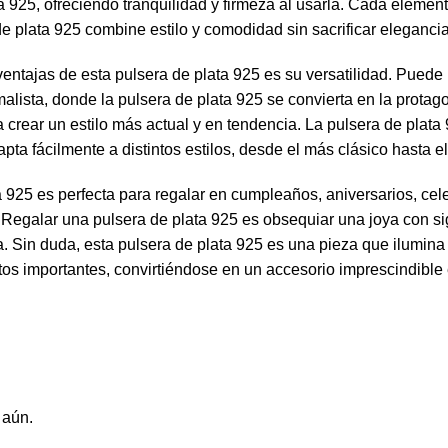
ta 925, ofreciendo tranquilidad y firmeza al usarla. Cada eleme
de plata 925 combine estilo y comodidad sin sacrificar elegancia
ventajas de esta pulsera de plata 925 es su versatilidad. Puede 
malista, donde la pulsera de plata 925 se convierta en la protag
a crear un estilo más actual y en tendencia. La pulsera de plata
apta fácilmente a distintos estilos, desde el más clásico hasta 
a 925 es perfecta para regalar en cumpleaños, aniversarios, cel
 Regalar una pulsera de plata 925 es obsequiar una joya con si
. Sin duda, esta pulsera de plata 925 es una pieza que ilumina 
 importantes, convirtiéndose en un accesorio imprescindible 
 aún.