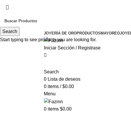
Cel.
33 3410 9687
¡Llamanos!
33 3410 9687
Search
JOYERÍA DE ORO
PRODUCTOS
MAYOREO
JOYE
Start typing to see products you are looking for.
Iniciar Sección / Registrase
Search
0
Lista de deseos
0
items
/
$
0.00
Menu
0
items
$
0.00