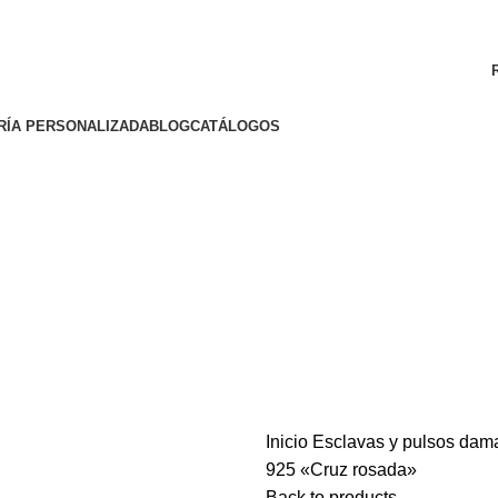
ENVÍO GRATIS A TODA LA REPÚBLICA MEXICANA
RÍA PERSONALIZADA
BLOG
CATÁLOGOS
Inicio
Esclavas y pulsos da
925 «Cruz rosada»
Back to products