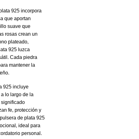
plata 925 incorpora
sa que aportan
illo suave que
as rosas crean un
ono plateado,
lata 925 luzca
átil. Cada piedra
para mantener la
seño.
a 925 incluye
a lo largo de la
 significado
zan fe, protección y
pulsera de plata 925
ocional, ideal para
cordatorio personal.