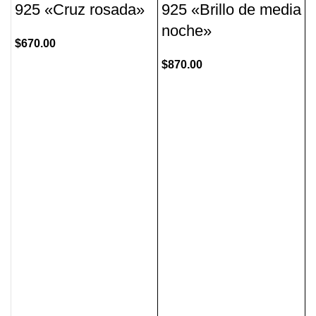
925 «Cruz rosada»
925 «Brillo de media
noche»
$
670.00
$
870.00
P
$