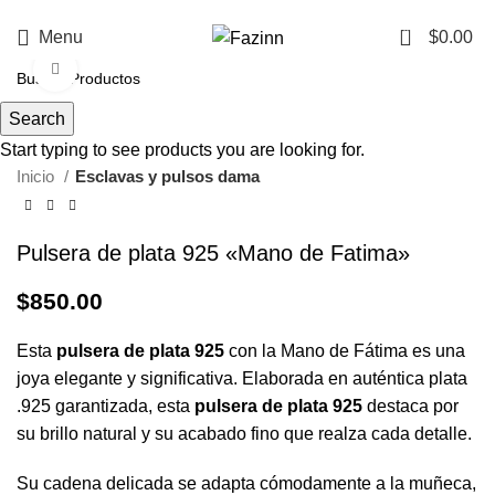
¡Llamanos!
33 3410 9687
0
Menu
$
0.00
Click to enlarge
Search
Start typing to see products you are looking for.
Inicio
Esclavas y pulsos dama
Pulsera de plata 925 «Mano de Fatima»
$
850.00
Esta
pulsera de plata 925
con la Mano de Fátima es una
joya elegante y significativa. Elaborada en auténtica plata
.925 garantizada, esta
pulsera de plata 925
destaca por
su brillo natural y su acabado fino que realza cada detalle.
Su cadena delicada se adapta cómodamente a la muñeca,