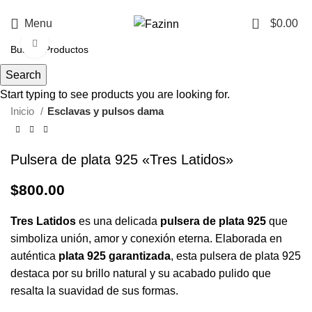
¡Llamanos!
33 3410 9687
0
Menu
$
0.00
Click to enlarge
Search
Start typing to see products you are looking for.
Inicio
Esclavas y pulsos dama
Pulsera de plata 925 «Tres Latidos»
$
800.00
Tres Latidos
es una delicada
pulsera de plata 925
que
simboliza unión, amor y conexión eterna. Elaborada en
auténtica
plata 925 garantizada
, esta pulsera de plata 925
destaca por su brillo natural y su acabado pulido que
resalta la suavidad de sus formas.