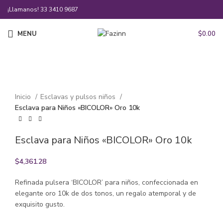
¡Llamanos!
33 3410 9687
MENU
$
0.00
Click to enlarge
Inicio
Esclavas y pulsos niños
Esclava para Niños «BICOLOR» Oro 10k
Esclava para Niños «BICOLOR» Oro 10k
$
4,361.28
Refinada pulsera ‘BICOLOR’ para niños, confeccionada en
elegante oro 10k de dos tonos, un regalo atemporal y de
exquisito gusto.