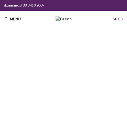
¡Llamanos!
33 3410 9687
MENU
$
0.00