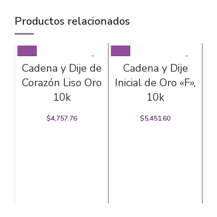
Productos relacionados
Cadena y Dije de
Cadena y Dije
Corazón Liso Oro
Inicial de Oro «F»,
10k
10k
$
4,757.76
$
5,451.60
«
CA